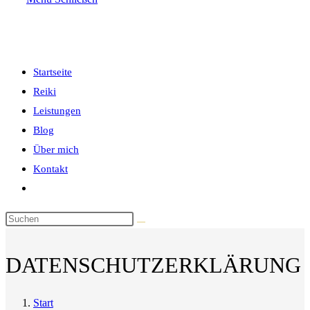
the
search
panel.
umschalten
Startseite
Reiki
Leistungen
Blog
Über mich
Kontakt
Website-
Suche
Diese
umschalten
Website
durchsuchen
DATENSCHUTZERKLÄRUNG
Start