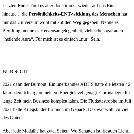
Letzten Endes läuft es aber doch immer wieder auf das Eine
hinaus…: die
Persönlichkeits-ENT-wicklung des Menschen
hat
mir das Universum wohl mit auf den Weg gegeben. Nenne es
Berufung, nenne es Herzensangelegenheit, vielleicht sogar auch
„heilende Aura“. Für mich ist es einfach „nur“ Sein.
DAS EINZIGE, WAS DEN GEIST
ÖFFNET
,
IST DIE FRAGE,
NICHT
DIE ANTWORT.
BURNOUT
2021 dann der Burnout. Ein unerkanntes ADHS hatte die letzten 46
Jahre ziemlich arg an meinem Energielevel genagt. Corona legte für
lange Zeit mein Business komplett lahm. Die Flutkatastrophe im Juli
2021 hatte Kriegsbilder für mich im Gepäck. Das war wohl zu viel
des Guten.
Aber jede Medaille hat zwei Seiten. Wo Schatten ist, ist auch Licht.