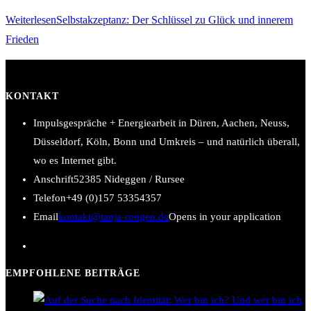
Weiterlesen
Selbstakzeptanz: Der Schlüssel zu Glück und innerem
Frieden
KONTAKT
Impulsgespräche + Energiearbeit in Düren, Aachen, Neuss,
Düsseldorf, Köln, Bonn und Umkreis – und natürlich überall,
wo es Internet gibt.
Anschrift
52385 Nideggen / Rursee
Telefon
+49 (0)157 53354357
Email
kontakt@tanja-rongen.de
Opens in your application
EMPFOHLENE BEITRÄGE