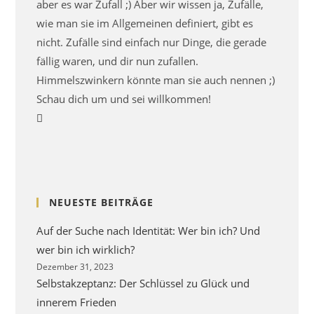
aber es war Zufall ;) Aber wir wissen ja, Zufälle,
wie man sie im Allgemeinen definiert, gibt es
nicht. Zufälle sind einfach nur Dinge, die gerade
fällig waren, und dir nun zufallen.
Himmelszwinkern könnte man sie auch nennen ;)
Schau dich um und sei willkommen!
Opens
in
a
new
tab
NEUESTE BEITRÄGE
Auf der Suche nach Identität: Wer bin ich? Und
wer bin ich wirklich?
Dezember 31, 2023
Selbstakzeptanz: Der Schlüssel zu Glück und
innerem Frieden