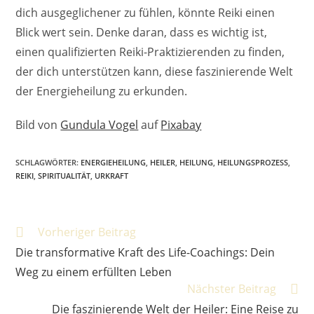
dich ausgeglichener zu fühlen, könnte Reiki einen
Blick wert sein. Denke daran, dass es wichtig ist,
einen qualifizierten Reiki-Praktizierenden zu finden,
der dich unterstützen kann, diese faszinierende Welt
der Energieheilung zu erkunden.
Bild von
Gundula Vogel
auf
Pixabay
SCHLAGWÖRTER
:
ENERGIEHEILUNG
,
HEILER
,
HEILUNG
,
HEILUNGSPROZESS
,
REIKI
,
SPIRITUALITÄT
,
URKRAFT
WEITERE
Vorheriger Beitrag
ARTIKEL
Die transformative Kraft des Life-Coachings: Dein
ANSEHEN
Weg zu einem erfüllten Leben
Nächster Beitrag
Die faszinierende Welt der Heiler: Eine Reise zu