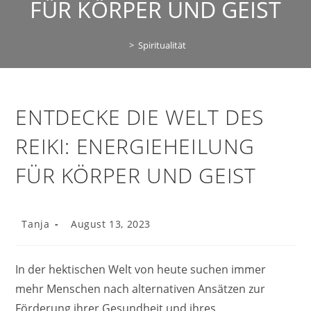
FÜR KÖRPER UND GEIST
>
Spiritualität
ENTDECKE DIE WELT DES
REIKI: ENERGIEHEILUNG
FÜR KÖRPER UND GEIST
Beitrags-
Beitrag
Tanja
August 13, 2023
Autor:
veröffentlicht:
In der hektischen Welt von heute suchen immer
mehr Menschen nach alternativen Ansätzen zur
Förderung ihrer Gesundheit und ihres