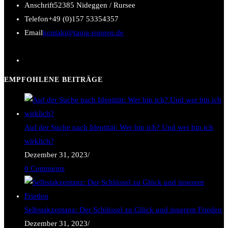
Anschrift
52385 Nideggen / Rursee
des
Telefon
+49 (0)157 53354357
Inneren
Opens
Email
kontakt@tanja-rongen.de
in
your
application
EMPFOHLENE BEITRÄGE
Auf der Suche nach Identität: Wer bin ich? Und wer bin ich
wirklich?
Dezember 31, 2023
/
0 Comments
Selbstakzeptanz: Der Schlüssel zu Glück und innerem Frieden
Dezember 31, 2023
/