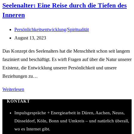
Seelenalter: Eine Reise durch die Tiefen des
Inneren
Beitrags-
Persönlichkeitsentwicklung
/
Spiritualität
Kategorie:
Beitrag
August 13, 2023
veröffentlicht:
Das Konzept des Seelenalters hat die Menschheit schon seit langem
fasziniert und beschäftigt. Es wirft Fragen auf über die Natur unserer
Existenz, die Entwicklung unserer Persönlichkeit und unsere
Beziehungen zu…
Seelenalter:
Weiterlesen
Eine
KONTAKT
Reise
Impulsgespräche + Energiearbeit in Düren, Aachen, Neuss,
durch
Düsseldorf, Köln, Bonn und Umkreis – und natürlich überall,
die
wo es Internet gibt.
Tiefen