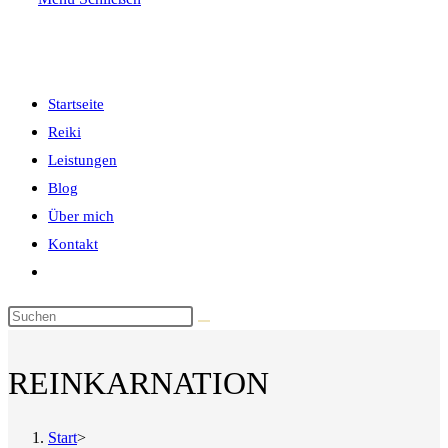
the
search
panel.
umschalten
Startseite
Reiki
Leistungen
Blog
Über mich
Kontakt
Website-
Suche
Diese
umschalten
Website
durchsuchen
REINKARNATION
Start
>