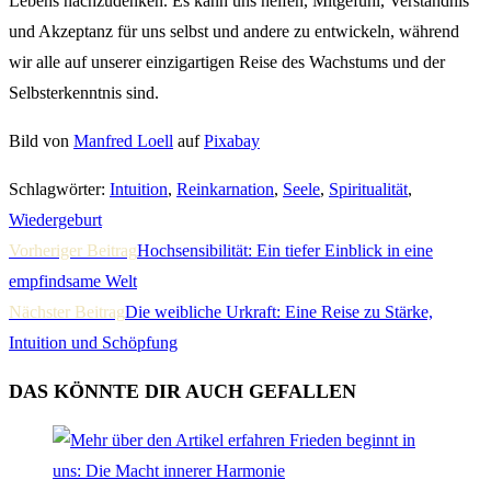
Lebens nachzudenken. Es kann uns helfen, Mitgefühl, Verständnis
und Akzeptanz für uns selbst und andere zu entwickeln, während
wir alle auf unserer einzigartigen Reise des Wachstums und der
Selbsterkenntnis sind.
Bild von
Manfred Loell
auf
Pixabay
Schlagwörter
:
Intuition
,
Reinkarnation
,
Seele
,
Spiritualität
,
Wiedergeburt
WEITERE
Vorheriger Beitrag
Hochsensibilität: Ein tiefer Einblick in eine
ARTIKEL
empfindsame Welt
ANSEHEN
Nächster Beitrag
Die weibliche Urkraft: Eine Reise zu Stärke,
Intuition und Schöpfung
DAS KÖNNTE DIR AUCH GEFALLEN