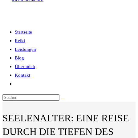
the
search
panel.
umschalten
Startseite
Reiki
Leistungen
Blog
Über mich
Kontakt
Website-
Suche
Diese
umschalten
Website
durchsuchen
SEELENALTER: EINE REISE
DURCH DIE TIEFEN DES