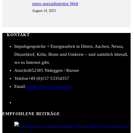
einer spezialisierten Welt
August 14, 2023
KONTAKT
Impulsgespräche + Energiearbeit in Düren, Aachen, Neuss,
Düsseldorf, Köln, Bonn und Umkreis – und natürlich überall,
wo es Internet gibt.
Anschrift
52385 Nideggen / Rursee
Telefon
+49 (0)157 53354357
Opens
Email
kontakt@tanja-rongen.de
in
your
application
EMPFOHLENE BEITRÄGE